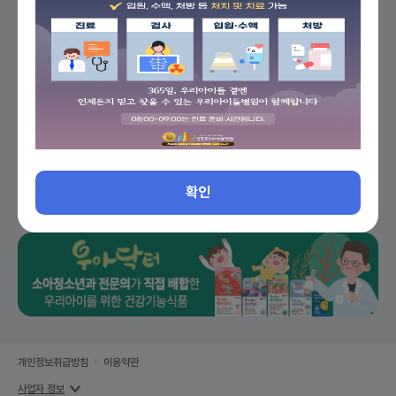
이름
생년월일
(필수입력)
8자리
(필수입력)
로그인
확인
개인정보취급방침
이용약관
사업자 정보